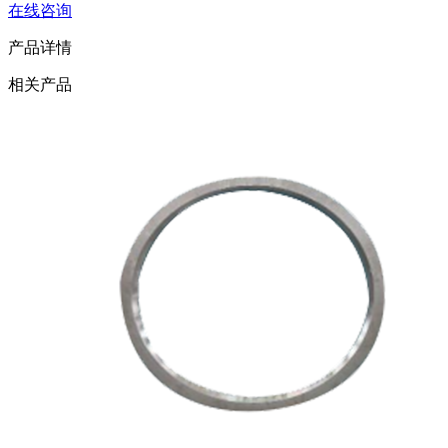
在线咨询
产品详情
相关产品