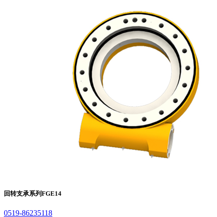
回转支承系列
FGE14
0519-86235118